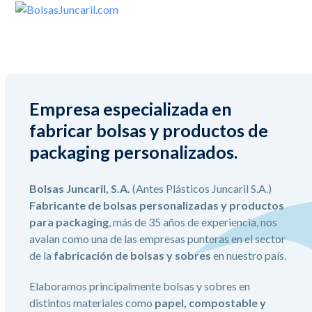
Skip
Open
Close
to
mobile
mobile
content
menu
menu
Empresa especializada en
fabricar bolsas y productos de
packaging personalizados.
Bolsas Juncaril, S.A.
(Antes Plásticos Juncaril S.A.)
Fabricante de bolsas personalizadas y productos
para packaging
, más de 35 años de experiencia, nos
avalan como una de las empresas punteras en el sector
de la
fabricación de bolsas y sobres
en nuestro país.
Elaboramos principalmente bolsas y sobres en
distintos materiales como
papel, compostable y